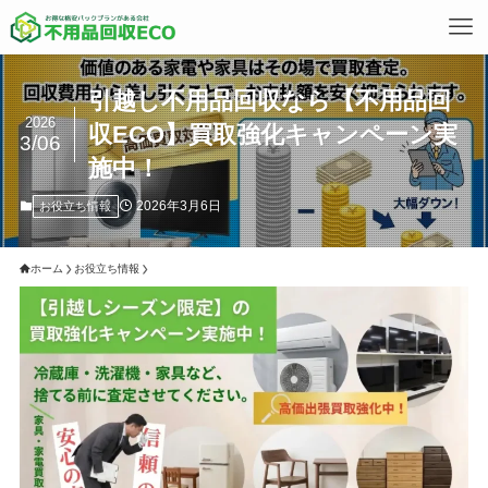
引越し不用品回収なら【不用品回
2026
収ECO】買取強化キャンペーン実
3/06
施中！
2026年3月6日
お役立ち情報
ホーム
お役立ち情報