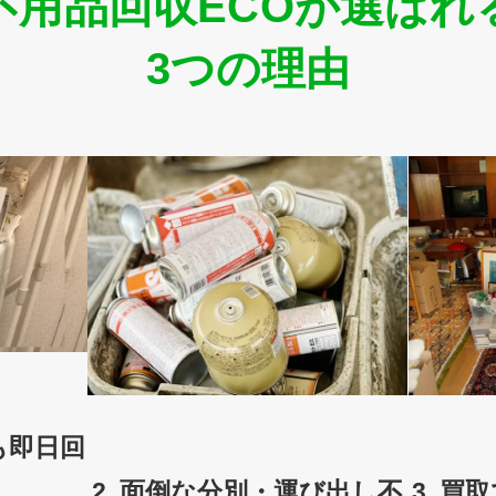
不用品回収ECOが選ばれ
3つの理由
も即日回
2. 面倒な分別・運び出し不
3. 