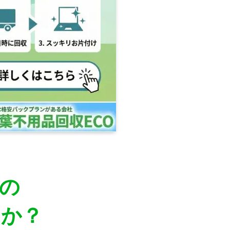
の
んか？