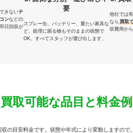
要
できない
テ
他社では有
コン
などの
なら
買取
スプレー缶、バッテリー、重たい家具な
即日回収が
収費用か
ど、処理に困る物もそのままの状態で
OK。すべてスタッフが運び出します。
買取可能な品目と料金例
回収の目安料金です。状態や年式により変動しますので