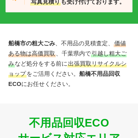
写真見積り
も受け付けております。
船橋市の粗大ごみ
、不用品の見積査定、
価値
ある物は高価買取
、千葉県内で
引越し粗大ご
み
など処分をする前に
出張買取リサイクルシ
ョップ
をご活用ください。
船橋不用品回収
ECO
にお任せください。
不用品回収ECO